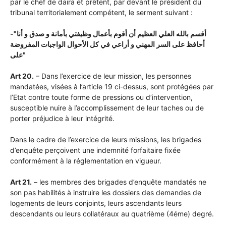
par le chef de daïra et prêtent, par devant le président du
tribunal territorialement compétent, le serment suivant :
-"أ
قسم بالله العلي العظيم أن أقوم بأعمال وظيفتي بأمانة و صدق و أنا
أحافظ على السر المهني و أراعي في كل الأحوال الواجبات المفروضة
على"
Art 20.
– Dans l’exercice de leur mission, les personnes
mandatées, visées à l’article 19 ci-dessus, sont protégées par
l’Etat contre toute forme de pressions ou d’intervention,
susceptible nuire à l’accomplissement de leur taches ou de
porter préjudice à leur intégrité.
Dans le cadre de l’exercice de leurs missions, les brigades
d’enquête perçoivent une indemnité forfaitaire fixée
conformément à la réglementation en vigueur.
Art 21.
– les membres des brigades d’enquête mandatés ne
son pas habilités à instruire les dossiers des demandes de
logements de leurs conjoints, leurs ascendants leurs
descendants ou leurs collatéraux au quatrième (4éme) degré.