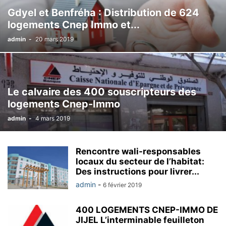
Gdyel et Benfréha : Distribution de 624
logements Cnep Immo et...
admin
-
20 mars 2019
Le calvaire des 400 souscripteurs des
logements Cnep-Immo
admin
-
4 mars 2019
Rencontre wali-responsables
locaux du secteur de l’habitat:
Des instructions pour livrer...
admin
-
6 février 2019
400 LOGEMENTS CNEP-IMMO DE
JIJEL L’interminable feuilleton