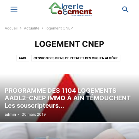
Accueil
Actualite
logement CNEP
LOGEMENT CNEP
AADL
CESSION DES BIENS DE L'ETAT ET DES OPGI EN ALGÉRIE
FAITS DIVERS
LLP
LOGEMENT CNEP
LOGEMENT RURAL
LOGEMENT SOCIAL LPL
LPA ALGÉRIE
LPP ALGÉRIE
LPP POUR LES ÉTRANGERS
PROGRAMME DES 1104 LOGEMENTS
AADL2-CNEP IMMO À AÏN TÉMOUCHENT
Les souscripteurs...
admin
-
30 mars 2019