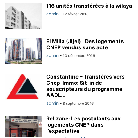
116 unités transférées à la wilaya
admin
-
12 février 2018
El Milia (Jijel) : Des logements
CNEP vendus sans acte
admin
-
10 décembre 2016
Constantine – Transférés vers
Cnep-Immo: Sit-in de
souscripteurs du programme
AADL...
admin
-
8 septembre 2016
Relizane: Les postulants aux
logements CNEP dans
l’expectative