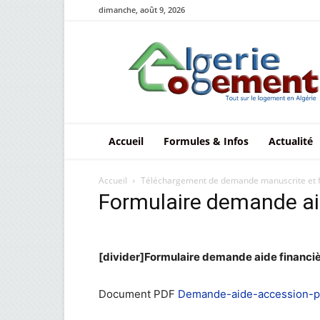
dimanche, août 9, 2026
Le
logement
en
Algérie
Accueil
Formules & Infos
Actualité
Accueil
Téléchargement de demande manuscrite et 
Formulaire demande ai
[divider]Formulaire demande aide financi
Document PDF
Demande-aide-accession-pr