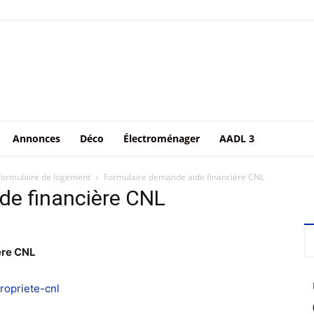
Annonces
Déco
Électroménager
AADL 3
formulaire de logement
Formulaire demande aide financière CNL
de financière CNL
ère CNL
opriete-cnl