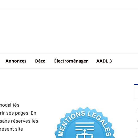
Annonces
Déco
Électroménager
AADL 3
 modalités
urir ses pages. En
 sans réserves les
résent site