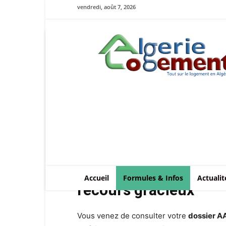
vendredi, août 7, 2026
Le
logement
en
Algérie
Recours refus AADL 
Accueil
Formules & Infos
Actualit
recours gracieux
Vous venez de consulter votre
dossier A