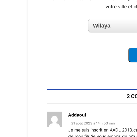
votre ville et 
2 C
Addaoui
21 août 2023 à 14 h 53 min
Je me suis inscrit en AADL 2013.c
de mon fils ‘je vous empris de m’a