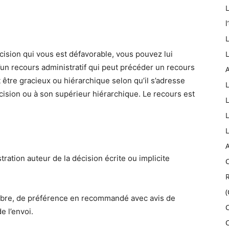
l
L
ision qui vous est défavorable, vous pouvez lui
L
d’un recours administratif qui peut précéder un recours
A
 être gracieux ou hiérarchique selon qu’il s’adresse
écision ou à son supérieur hiérarchique. Le recours est
L
tration auteur de la décision écrite ou implicite
C
libre, de préférence en recommandé avec avis de
C
e l’envoi.
C