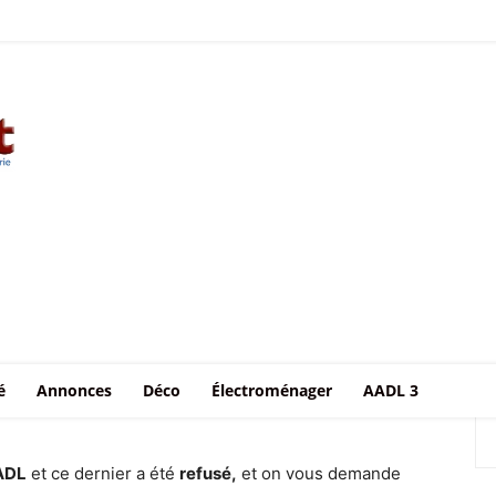
Accueil
Recours refus AADL – Comment rédiger un recours gracieux
– Comment rédiger un
é
Annonces
Déco
Électroménager
AADL 3
ADL
et ce dernier a été
refusé,
et on vous demande