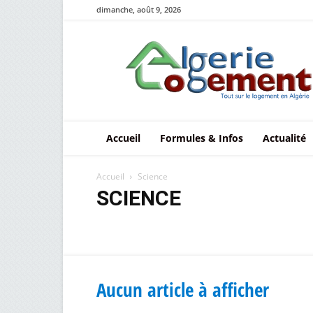
dimanche, août 9, 2026
Le
logement
en
Algérie
Accueil
Formules & Infos
Actualité
Accueil
Science
SCIENCE
Health Science
Luxury
Aucun article à afficher