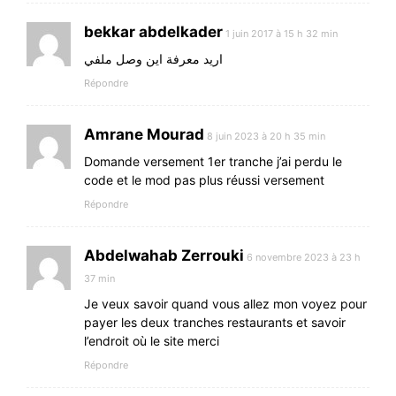
bekkar abdelkader
1 juin 2017 à 15 h 32 min
اريد معرفة اين وصل ملفي
Répondre
Amrane Mourad
8 juin 2023 à 20 h 35 min
Domande versement 1er tranche j’ai perdu le
code et le mod pas plus réussi versement
Répondre
Abdelwahab Zerrouki
6 novembre 2023 à 23 h
37 min
Je veux savoir quand vous allez mon voyez pour
payer les deux tranches restaurants et savoir
l’endroit où le site merci
Répondre