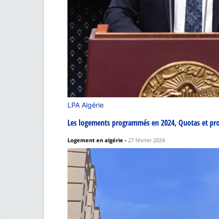
LPA Algérie
Les logements programmés en 2024, Quotas et p
Logement en algérie
-
27 février 2024