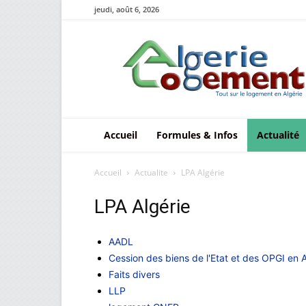
jeudi, août 6, 2026
Le
logement
en
Algérie
Accueil
Formules & Infos
Actualité
Accueil
Actualite
LPA Algérie
LPA Algérie
AADL
Cession des biens de l'Etat et des OPGI en A
Faits divers
LLP