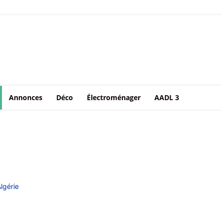
Annonces
Déco
Électroménager
AADL 3
lgérie