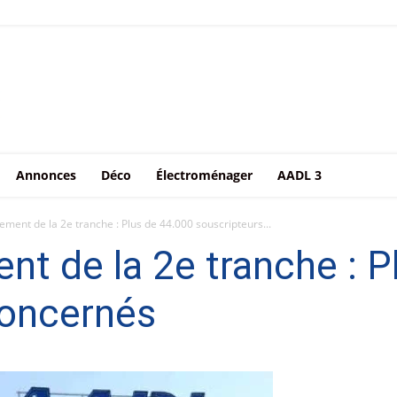
Annonces
Déco
Électroménager
AADL 3
ement de la 2e tranche : Plus de 44.000 souscripteurs...
nt de la 2e tranche : P
concernés