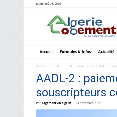
jeudi, août 6, 2026
Le
logement
en
Algérie
Accueil
Formules & Infos
Actualité
Accueil
AADL
AADL 2 - AADL 2013
AADL-2 : pai
AADL-2 : paieme
souscripteurs 
Par
Logement en algérie
-
24 novembre 2019