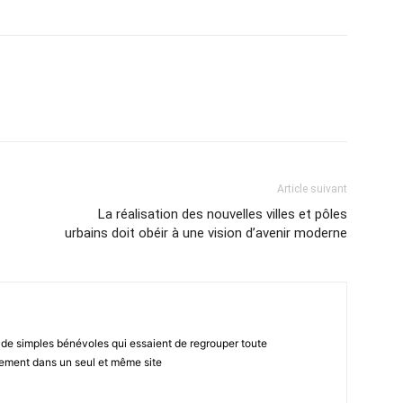
atsApp
Email
Imprimer
Telegram
Article suivant
La réalisation des nouvelles villes et pôles
urbains doit obéir à une vision d’avenir moderne
 de simples bénévoles qui essaient de regrouper toute
gement dans un seul et même site