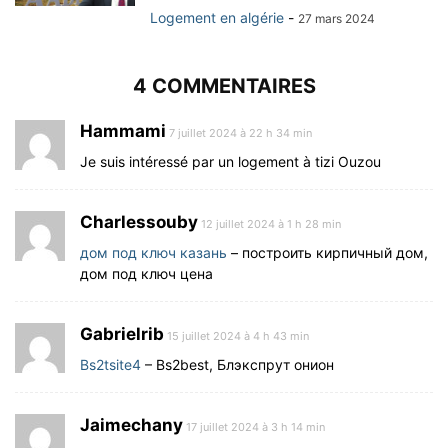
Logement en algérie
-
27 mars 2024
4 COMMENTAIRES
Hammami
7 juillet 2024 à 22 h 34 min
Je suis intéressé par un logement à tizi Ouzou
Charlessouby
12 juillet 2024 à 1 h 28 min
дом под ключ казань
– построить кирпичный дом,
дом под ключ цена
Gabrielrib
15 juillet 2024 à 4 h 43 min
Bs2tsite4
– Bs2best, Блэкспрут онион
Jaimechany
17 juillet 2024 à 3 h 14 min