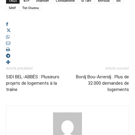
TAGS
BTP
chantier
Constantine
El Tarf
khroub
lot
Sétif
Tizi Ouzou
Article précédent
Article suivant
SIDI BEL-ABBÈS : Plusieurs
Bordj Bou-Arreridj : Plus de
projets de logements à la
32.000 demandes de
traîne
logements