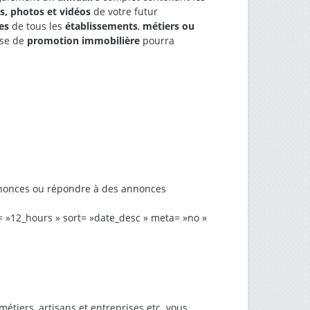
s, photos et vidéos
de votre futur
es
de tous les
établissements
,
métiers ou
ise de
promotion immobilière
pourra
annonces ou répondre à des annonces
h= »12_hours » sort= »date_desc » meta= »no »
métiers, artisans et entreprises etc. vous