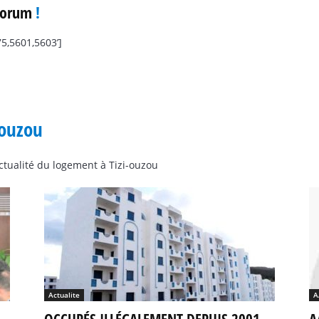
Forum
!
5,5601,5603’]
-ouzou
actualité du logement à Tizi-ouzou
Actualite
A
OCCUPÉS ILLÉGALEMENT DEPUIS 2001
A