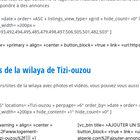
épondre à des annonces
»date » order= »ASC » listings_view_type= »grid » hide_count= »0″ 
b_width= »200px »
93,492,494,495,485,479,498,497,506,505,501,482,503″ ]
= »primary » align= »center » button_block= »true » link= »url:
rs de la wilaya de Tizi-ouzou
s/sites de la wilaya avec photos et vidéos, vous pouvez vous aussi
6″ locations= »Tizi-ouzou » perpage= »6″ order_by= »date » order= »
_width= »200px » hide_content= »1″ hide_count= »0″ ]
arning » align= »center »
[vc_btn title= »AJOUTER UN SI
F%2Fwww.logement-
button_block= »true » link=
i-ouzou%2F||| »]
algerie.com%2Fajouter-annonc