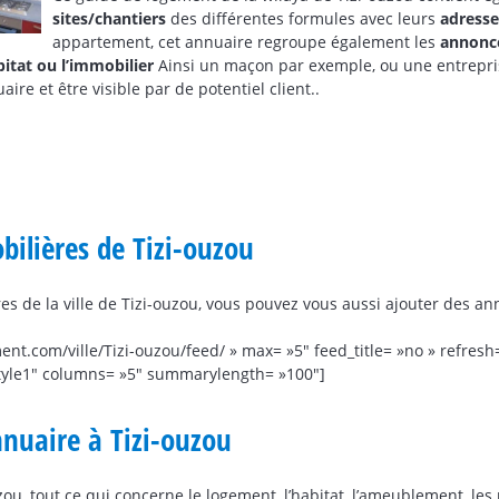
sites/chantiers
des différentes formules avec leurs
adresse
appartement, cet annuaire regroupe également les
annonc
itat ou l’immobilier
Ainsi un maçon par exemple, ou une entrepr
re et être visible par de potentiel client..
ilières de Tizi-ouzou
es de la ville de Tizi-ouzou, vous pouvez vous aussi ajouter des 
ent.com/ville/Tizi-ouzou/feed/ » max= »5″ feed_title= »no » refres
tyle1″ columns= »5″ summarylength= »100″]
nnuaire à Tizi-ouzou
ou, tout ce qui concerne le logement, l’habitat, l’ameublement, les 