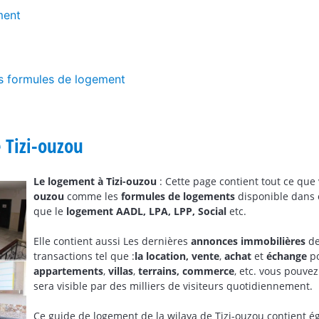
ment
es formules de logement
 Tizi-ouzou
Le logement à Tizi-ouzou
: Cette page contient tout ce que
ouzou
comme les
formules de logements
disponible dans ce
que le
logement AADL, LPA, LPP, Social
etc.
Elle contient aussi Les dernières
annonces immobilières
de
transactions tel que :
la location,
vente
,
achat
et
échange
po
appartements
,
villas
,
terrains,
commerce
, etc. vous pouve
sera visible par des milliers de visiteurs quotidiennement.
Ce guide de logement de la wilaya de Tizi-ouzou contient 