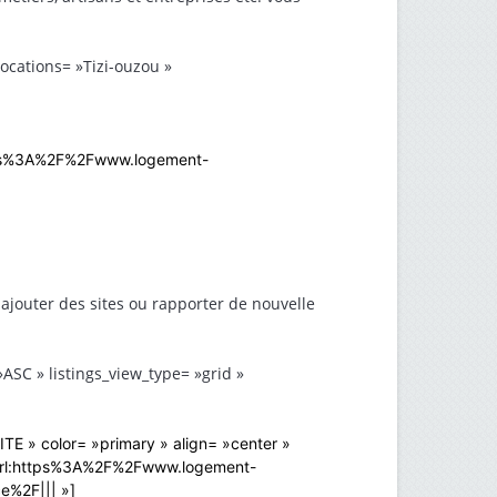
locations= »Tizi-ouzou »
https%3A%2F%2Fwww.logement-
 ajouter des sites ou rapporter de nouvelle
ASC » listings_view_type= »grid »
TE » color= »primary » align= »center »
 »url:https%3A%2F%2Fwww.logement-
e%2F||| »]