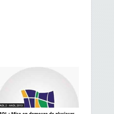
ADL 2 - AADL 2013
ADL : Mise en demeure de plusieurs