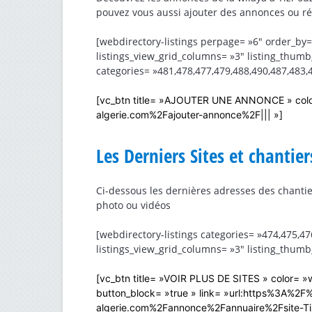
pouvez vous aussi ajouter des annonces ou r
[webdirectory-listings perpage= »6″ order_by= 
listings_view_grid_columns= »3″ listing_thum
categories= »481,478,477,479,488,490,487,483,4
[vc_btn title= »AJOUTER UNE ANNONCE » color
algerie.com%2Fajouter-annonce%2F||| »]
Les Derniers Sites et chantie
Ci-dessous les dernières adresses des chantier
photo ou vidéos
[webdirectory-listings categories= »474,475,47
listings_view_grid_columns= »3″ listing_thumb
[vc_btn title= »VOIR PLUS DE SITES » color= »w
button_block= »true » link= »url:https%3A%2
algerie.com%2Fannonce%2Fannuaire%2Fsite-Tiz