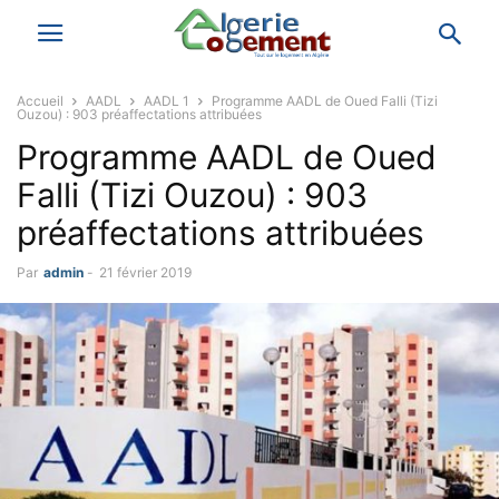
Accueil
AADL
AADL 1
Programme AADL de Oued Falli (Tizi
Ouzou) : 903 préaffectations attribuées
Programme AADL de Oued
Falli (Tizi Ouzou) : 903
préaffectations attribuées
Par
admin
-
21 février 2019