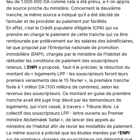
lieu de 1.000.000 DA comme cela a été prévu, a-t-on appris
de source proche du ministère. Concernant la deuxième
tranche, la même source a indiqué qu’il a été décidé de
l’annuler et de procéder au paiement par facilités.
En effet, c’est le Crédit populaire d’Algérie (CPA) qui va
prendre en charge le paiement de cette tranche qui va être
remboursée par prélèvement sur les salaires des bénéficiaires,
tel que proposé par l’Entreprise nationale de promotion
immobilière (ENPI), chargée par le ministère de l’Habitat de
réétudier les conditions de paiement des souscripteurs
retenus. L’
ENPI
a proposé, faut-il le préciser, la réduction du
montant de « logements LPP : les souscripteurs feront leurs
premiers versements dès le 15 février », la première tranche
fixée à 1 million DA (100 millions de centimes), selon les
revenus des souscripteurs. Ce montant en guise de première
tranche avait été jugé trop élevé par les demandeurs de
logements, qui n’ont cessé, à travers « Tribune libre. Le
collectif des souscripteurs LPP : lettre ouverte au Premier
ministre Abdelmalek Sellal », de lancer des appels au
ministère de l’Habitat afin de revoir les modalités de paiement.
La même source a précisé que les études menées par l’
ENPI
sur de nombreux dossiers de souscripteurs ont démontré que