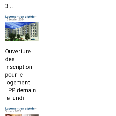
3...
Logement en algérie
-
15 février 2024
Ouverture
des
inscription
pour le
logement
LPP demain
le lundi
Logement en algérie
-
5 mars 2023