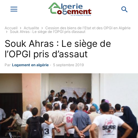
Accueil
Actualite
Cession des biens de l'Etat et des OPGI en Algérie
Souk Ahras : Le siège de l’OPGI pris d’assaut
Souk Ahras : Le siège de
l’OPGI pris d’assaut
Par
Logement en algérie
-
5 septembre 2019