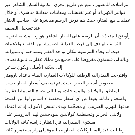
مراسلات للمعنيين، تتبع عن طريق تحري إمكانية السكن الشاغر عبر
فواتير الكهرباء، أو عبر تفتيشات ومعاينات ميدانية مباشرة، أو خلال
عمليات بيع العقار، حيث يتم فرض الرسم مباشرة على صاحب العقار
عند تسجيل الصفقة.
وأوضح المتحدّث أن الرسم على العقار الشاغر هو وجه مشابه لضريبة
الثروة والهادف إلى فرض العدالة الضريبية بين الفقراء والأغنياء،
حيث لم يحدّد المرسوم مكان تواجد العقار ومساحته أو مميزاته،
وبالتالي فسيكون مفروضا على جميع من يملك عقارات ثانوية تضاف
إلى سكنه الأصلي ويكون شاغرا.
واقترحت الفيدرالية الوطنية للوكالات العقارية القيام بإعداد بارومتر
بخصوص أسعار العقار، حيث يتم تسقيف أسعار العقار حسب
المناطق والولايات والمساحات، وبالتالي تصبح الضريبة العقارية
واضحة وعادلة، بعيدا عن أي أسعار مخفضة لا أساس لها من الصحة
هدفها التهرب الضريبي أو مضخّمة بهدف تبييض الأموال، إذ تم اعتماد
ولايتي الجزائر وقسنطينة كولايتين نموذجيتين لهذا البارومتر على
مستوى الفيدرالية في انتظار دراسة كافة الولايات.
وطالبت فيدرالية الوكالات العقارية باللجوء إلى إلزامية تمرير كافة