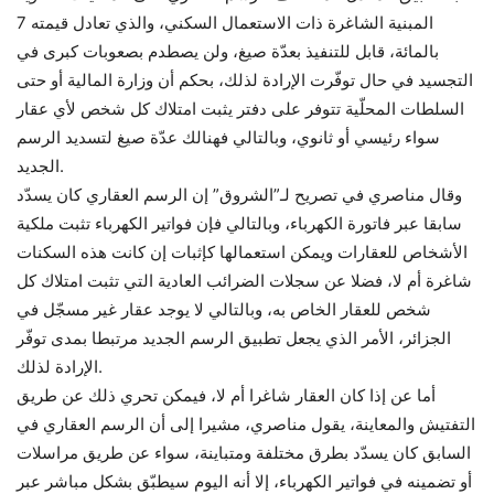
المبنية الشاغرة ذات الاستعمال السكني، والذي تعادل قيمته 7
بالمائة، قابل للتنفيذ بعدّة صيغ، ولن يصطدم بصعوبات كبرى في
التجسيد في حال توفّرت الإرادة لذلك، بحكم أن وزارة المالية أو حتى
السلطات المحلّية تتوفر على دفتر يثبت امتلاك كل شخص لأي عقار
سواء رئيسي أو ثانوي، وبالتالي فهنالك عدّة صيغ لتسديد الرسم
الجديد.
وقال مناصري في تصريح لـ”الشروق” إن الرسم العقاري كان يسدّد
سابقا عبر فاتورة الكهرباء، وبالتالي فإن فواتير الكهرباء تثبت ملكية
الأشخاص للعقارات ويمكن استعمالها كإثبات إن كانت هذه السكنات
شاغرة أم لا، فضلا عن سجلات الضرائب العادية التي تثبت امتلاك كل
شخص للعقار الخاص به، وبالتالي لا يوجد عقار غير مسجّل في
الجزائر، الأمر الذي يجعل تطبيق الرسم الجديد مرتبطا بمدى توفّر
الإرادة لذلك.
أما عن إذا كان العقار شاغرا أم لا، فيمكن تحري ذلك عن طريق
التفتيش والمعاينة، يقول مناصري، مشيرا إلى أن الرسم العقاري في
السابق كان يسدّد بطرق مختلفة ومتباينة، سواء عن طريق مراسلات
أو تضمينه في فواتير الكهرباء، إلا أنه اليوم سيطبّق بشكل مباشر عبر