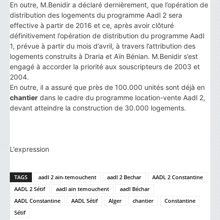
En outre, M.Benidir a déclaré dernièrement, que l’opération de
distribution des logements du programme Aadl 2 sera
effective à partir de 2016 et ce, après avoir clôturé
définitivement l’opération de distribution du programme Aadl
1, prévue à partir du mois d’avril, à travers l’attribution des
logements construits à Draria et Aïn Bénian. M.Benidir s’est
engagé à accorder la priorité aux souscripteurs de 2003 et
2004.
En outre, il a assuré que près de 100.000 unités sont déjà en
chantier
dans le cadre du programme location-vente Aadl 2,
devant atteindre la construction de 30.000 logements.
L’expression
TAGS
aadl 2 ain-temouchent
aadl 2 Bechar
AADL 2 Constantine
AADL 2 Sétif
aadl ain temouchent
aadl Béchar
AADL Constantine
AADL Sétif
Alger
chantier
Constantine
Sétif