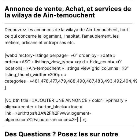
Annonce de vente, Achat, et services de
la wilaya de Ain-temouchent
Découvrez les annonces de la wilaya de Ain-temouchent, tout
ce qui concerne le logement, l’habitat, l’ameublement, les
métiers, artisans et entreprises etc.
[webdirectory-listings perpage= »6″ order_by= »date »
order= »ASC » listings_view_type= »grid » hide_count= »0″
locations= »Ain-temouchent » listings_view_grid_columns= »3″
listing_thumb_width= »200px »
categories= »481,478,477,479,488,490,487,483,493,492,494,4
]
[vc_btn title= »AJOUTER UNE ANNONCE » color= »primary »
align= »center » button_block= »true »
link= »url:https%3A%2F%2Fwww.logement-
algerie.com%2Fajouter-annonce%2F||| »]
Des Questions ? Posez les sur notre