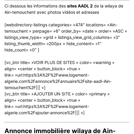
Ci dessous les informations des
sites AADL 2
de la wilaya de
Ain-temouchent avec photos vidéos et adresses
[webdirectory-listings categories= »474″ locations= »Ain-
temouchent » perpage= »6″ order_by= »date » order= »ASC »
listings_view_type= »grid » listings_view_grid_columns= »3″
listing_thumb_width= »200px » hide_content= »1″
hide_count= »0″ ]
[vc_btn title= »VOIR PLUS DE SITES » color= »warning »
align= »center » button_block= »true »
link= »url:https%3A%2F%2Fwww.logement-
algerie.com%2Fannonce%2Fannuaire%2Fsite-aadl-Ain-
temouchent%2F||| »]
[vc_btn title= »AJOUTER UN SITE » color= »primary »
align= »center » button_block= »true »
link= »url:https%3A%2F%2Fwww.logement-
algerie.com%2Fajouter-annonce%2F||| »]
Annonce immobilière wilaya de Ain-