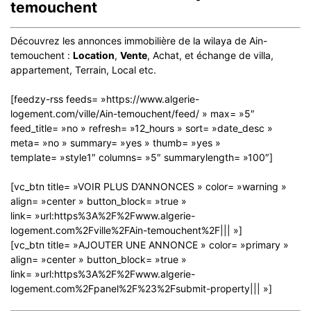
temouchent
Découvrez les annonces immobilière de la wilaya de Ain-
temouchent :
Location
,
Vente
, Achat, et échange de villa,
appartement, Terrain, Local etc.
[feedzy-rss feeds= »https://www.algerie-
logement.com/ville/Ain-temouchent/feed/ » max= »5″
feed_title= »no » refresh= »12_hours » sort= »date_desc »
meta= »no » summary= »yes » thumb= »yes »
template= »style1″ columns= »5″ summarylength= »100″]
[vc_btn title= »VOIR PLUS D’ANNONCES » color= »warning »
align= »center » button_block= »true »
link= »url:https%3A%2F%2Fwww.algerie-
logement.com%2Fville%2FAin-temouchent%2F||| »]
[vc_btn title= »AJOUTER UNE ANNONCE » color= »primary »
align= »center » button_block= »true »
link= »url:https%3A%2F%2Fwww.algerie-
logement.com%2Fpanel%2F%23%2Fsubmit-property||| »]