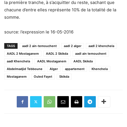
la première tranche, à s’acquitter du reste, sachant que
chacune d’entre elles représente 10% de la totalité de la
somme.
source: l’expression le 16-05-2016
TAGS
aadl 2 ain-temouchent
aadl 2 alger
aadl 2 khenchela
AADL 2 Mostaganem
AADL 2 Skikda
aadl ain temouchent
aadl Khenchela
AADL Mostaganem
AADL Skikda
Abdelmadjid Tebboune
Alger
appartement
Khenchela
Mostaganem
Ouled Fayet
Skikda