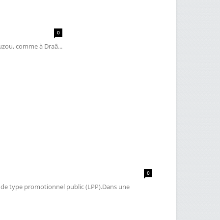
0
uzou, comme à Draâ...
0
s de type promotionnel public (LPP).Dans une