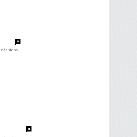
0
décisions...
0