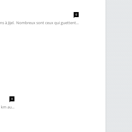
0
s à Jijel. Nombreux sont ceux qui guettent...
0
km au...