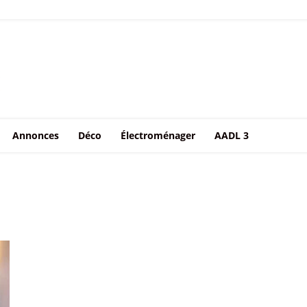
Annonces
Déco
Électroménager
AADL 3