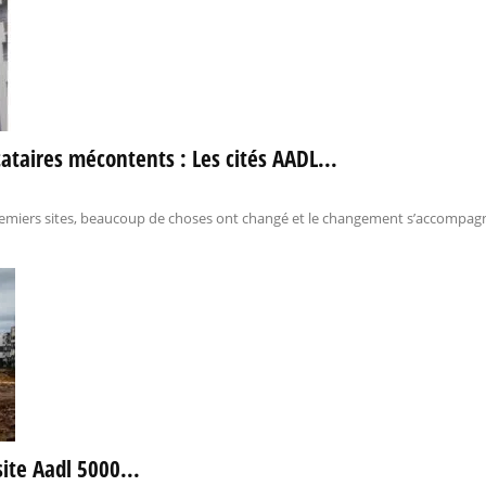
ataires mécontents : Les cités AADL...
premiers sites, beaucoup de choses ont changé et le changement s’accompagne
site Aadl 5000...