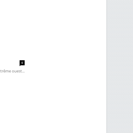
0
xtrême ouest...