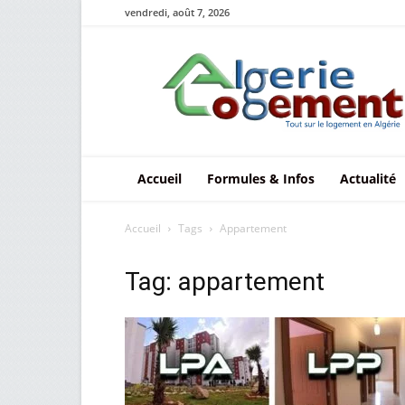
vendredi, août 7, 2026
Le
logement
en
Algérie
Accueil
Formules & Infos
Actualité
Accueil
Tags
Appartement
Tag: appartement