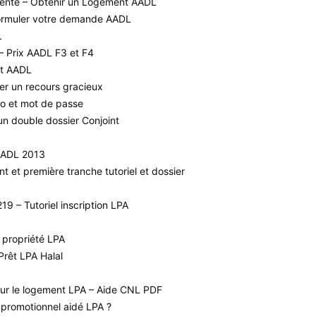
-vente – Obtenir un Logement AADL
ormuler votre demande AADL
L
– Prix AADL F3 et F4
nt AADL
r un recours gracieux
o et mot de passe
n double dossier Conjoint
 AADL 2013
 et première tranche tutoriel et dossier
9 – Tutoriel inscription LPA
 propriété LPA
Prêt LPA Halal
our le logement LPA – Aide CNL PDF
promotionnel aidé LPA ?