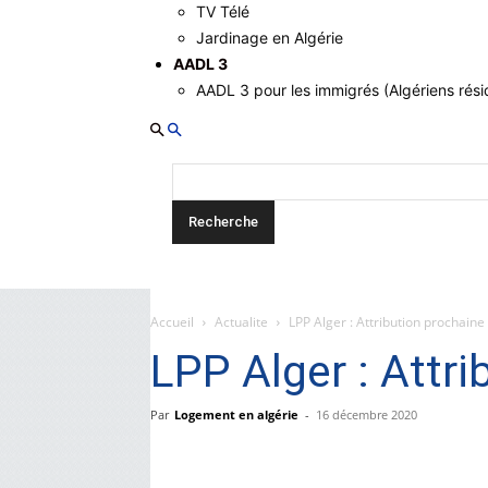
TV Télé
Jardinage en Algérie
AADL 3
AADL 3 pour les immigrés (Algériens résid
Accueil
Actualite
LPP Alger : Attribution prochaine
LPP Alger : Attr
Par
Logement en algérie
-
16 décembre 2020