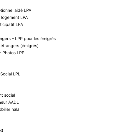
tionnel aidé LPA
u logement LPA
icipatif LPA
ngers – LPP pour les émigrés
 étrangers (émigrés)
 – Photos LPP
Social LPL
t social
nneur AADL
bilier halal
B)