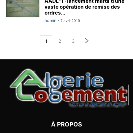
AADL-1 : lancement mardi d’une
vaste opération de remise des
ordres...
admin
-
7 avril 2019
1
2
3
À PROPOS