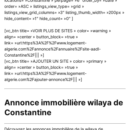
locations= »Constantine » perpage= »6″ order_by= »date »
order= »ASC » listings_view_type= »grid »
listings_view_grid_columns= »3″ listing_thumb_width= »200px »
hide_content= »1″ hide_count= »0″ ]
[vc_btn title= »VOIR PLUS DE SITES » color= »warning »
align= »center » button_block= »true »
link= »url:https%3A%2F%2Fwww.logement-
algerie.com%2Fannonce%2Fannuaire%2Fsite-aadl-
Constantine%2F||| »]
[vc_btn title= »AJOUTER UN SITE » color= »primary »
align= »center » button_block= »true »
link= »url:https%3A%2F%2Fwww.logement-
algerie.com%2Fajouter-annonce%2F||| »]
Annonce immobilière wilaya de
Constantine
Découvrez les annonces immobilière de la wilaya de