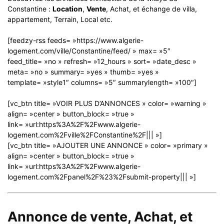
Constantine :
Location
,
Vente
, Achat, et échange de villa,
appartement, Terrain, Local etc.
[feedzy-rss feeds= »https://www.algerie-
logement.com/ville/Constantine/feed/ » max= »5″
feed_title= »no » refresh= »12_hours » sort= »date_desc »
meta= »no » summary= »yes » thumb= »yes »
template= »style1″ columns= »5″ summarylength= »100″]
[vc_btn title= »VOIR PLUS D’ANNONCES » color= »warning »
align= »center » button_block= »true »
link= »url:https%3A%2F%2Fwww.algerie-
logement.com%2Fville%2FConstantine%2F||| »]
[vc_btn title= »AJOUTER UNE ANNONCE » color= »primary »
align= »center » button_block= »true »
link= »url:https%3A%2F%2Fwww.algerie-
logement.com%2Fpanel%2F%23%2Fsubmit-property||| »]
Annonce de vente, Achat, et