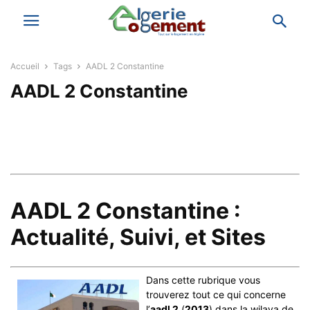
Accueil
Tags
AADL 2 Constantine
AADL 2 Constantine
AADL 2 Constantine :
Actualité, Suivi, et Sites
Dans cette rubrique vous
trouverez tout ce qui concerne
l’
aadl 2
(
2013
) dans la wilaya de