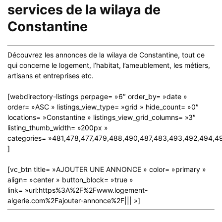
services de la wilaya de
Constantine
Découvrez les annonces de la wilaya de Constantine, tout ce
qui concerne le logement, l’habitat, l’ameublement, les métiers,
artisans et entreprises etc.
[webdirectory-listings perpage= »6″ order_by= »date »
order= »ASC » listings_view_type= »grid » hide_count= »0″
locations= »Constantine » listings_view_grid_columns= »3″
listing_thumb_width= »200px »
categories= »481,478,477,479,488,490,487,483,493,492,494,4
]
[vc_btn title= »AJOUTER UNE ANNONCE » color= »primary »
align= »center » button_block= »true »
link= »url:https%3A%2F%2Fwww.logement-
algerie.com%2Fajouter-annonce%2F||| »]