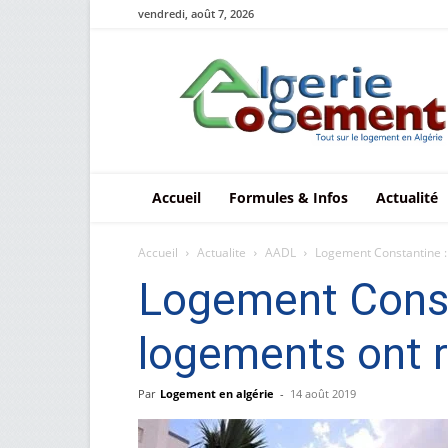
vendredi, août 7, 2026
Le
logement
en
Algérie
Accueil
Formules & Infos
Actualité
Accueil
Actualite
AADL
Logement Constantine : 
Logement Consta
logements ont r
Par
Logement en algérie
-
14 août 2019