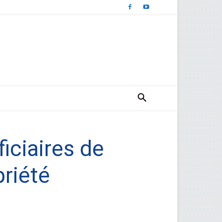
iciaires de
priété