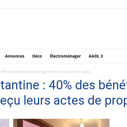
Annonces
Déco
Électroménager
AADL 3
40% des bénéficiaires de logements ont reçu leurs actes...
ntine : 40% des bénéf
eçu leurs actes de pro