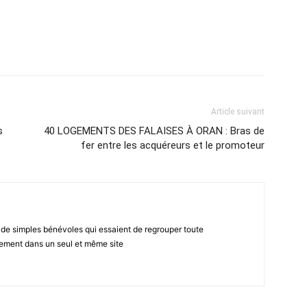
atsApp
Email
Imprimer
Telegram
Article suivant
s
40 LOGEMENTS DES FALAISES À ORAN : Bras de
fer entre les acquéreurs et le promoteur
 de simples bénévoles qui essaient de regrouper toute
gement dans un seul et même site