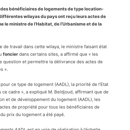
es bénéficiaires de logements de type location-
différentes wilayas du pays ont reçu leurs actes de
 le ministre de l’Habitat, de l’Urbanisme et de la
 de travail dans cette wilaya, le ministre faisant état
du
foncier
dans certains sites, a affirmé que « les
te question et permettre la délivrance des actes de
s ».
ur ce type de logement (AADL), la priorité de l’Etat
s ce cadre », a expliqué M. Beldjoud, affirmant que de
tion et de développement du logement (AADL), les
 actes de propriété pour tous les bénéficiaires de
é du prix du logement a été payé.
nts AADL est en voie de réalisation à l’échelle