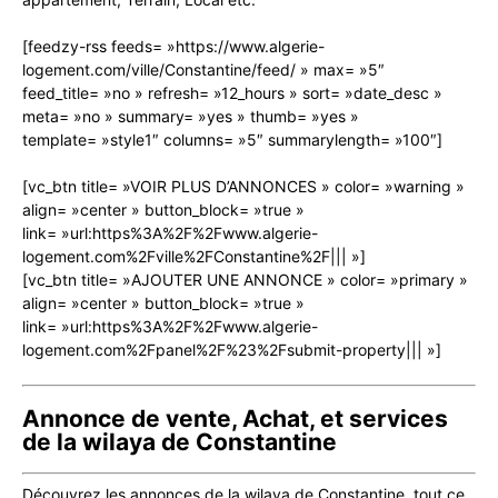
[feedzy-rss feeds= »https://www.algerie-
logement.com/ville/Constantine/feed/ » max= »5″
feed_title= »no » refresh= »12_hours » sort= »date_desc »
meta= »no » summary= »yes » thumb= »yes »
template= »style1″ columns= »5″ summarylength= »100″]
[vc_btn title= »VOIR PLUS D’ANNONCES » color= »warning »
align= »center » button_block= »true »
link= »url:https%3A%2F%2Fwww.algerie-
logement.com%2Fville%2FConstantine%2F||| »]
[vc_btn title= »AJOUTER UNE ANNONCE » color= »primary »
align= »center » button_block= »true »
link= »url:https%3A%2F%2Fwww.algerie-
logement.com%2Fpanel%2F%23%2Fsubmit-property||| »]
Annonce de vente, Achat, et services
de la wilaya de Constantine
Découvrez les annonces de la wilaya de Constantine, tout ce