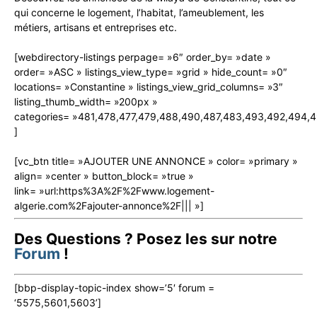
qui concerne le logement, l’habitat, l’ameublement, les
métiers, artisans et entreprises etc.
[webdirectory-listings perpage= »6″ order_by= »date »
order= »ASC » listings_view_type= »grid » hide_count= »0″
locations= »Constantine » listings_view_grid_columns= »3″
listing_thumb_width= »200px »
categories= »481,478,477,479,488,490,487,483,493,492,494,
]
[vc_btn title= »AJOUTER UNE ANNONCE » color= »primary »
align= »center » button_block= »true »
link= »url:https%3A%2F%2Fwww.logement-
algerie.com%2Fajouter-annonce%2F||| »]
Des Questions ? Posez les sur notre
Forum
!
[bbp-display-topic-index show=’5′ forum =
‘5575,5601,5603’]