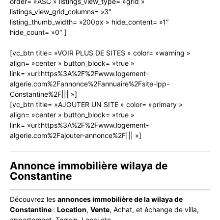
order= »ASC » listings_view_type= »grid »
listings_view_grid_columns= »3″
listing_thumb_width= »200px » hide_content= »1″
hide_count= »0″ ]
[vc_btn title= »VOIR PLUS DE SITES » color= »warning »
align= »center » button_block= »true »
link= »url:https%3A%2F%2Fwww.logement-
algerie.com%2Fannonce%2Fannuaire%2Fsite-lpp-
Constantine%2F||| »]
[vc_btn title= »AJOUTER UN SITE » color= »primary »
align= »center » button_block= »true »
link= »url:https%3A%2F%2Fwww.logement-
algerie.com%2Fajouter-annonce%2F||| »]
Annonce immobilière wilaya de
Constantine
Découvrez les
annonces immobilière de la wilaya de
Constantine
:
Location
,
Vente
, Achat, et échange de villa,
appartement, Terrain, Local etc.