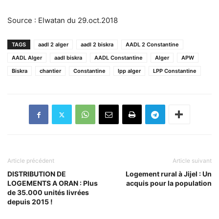
Source : Elwatan du 29.oct.2018
TAGS
aadl 2 alger
aadl 2 biskra
AADL 2 Constantine
AADL Alger
aadl biskra
AADL Constantine
Alger
APW
Biskra
chantier
Constantine
lpp alger
LPP Constantine
Article précédent
Article suivant
DISTRIBUTION DE
Logement rural à Jijel : Un
LOGEMENTS A ORAN : Plus
acquis pour la population
de 35.000 unités livrées
depuis 2015 !