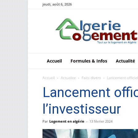
jeudi, août 6, 2026
Le
logement
en
Algérie
Accueil
Formules & Infos
Actualité
Accueil
Actualite
Faits divers
Lancement officiel
Lancement offic
l’investisseur
Par
Logement en algérie
-
13 février 2024