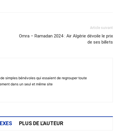
atsApp
Email
Imprimer
Telegram
Article suivant
Omra – Ramadan 2024 : Air Algérie dévoile le prix
de ses billets
 de simples bénévoles qui essaient de regrouper toute
gement dans un seul et même site
EXES
PLUS DE L'AUTEUR