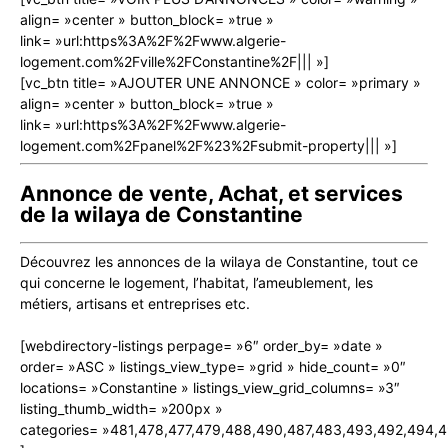
align= »center » button_block= »true »
link= »url:https%3A%2F%2Fwww.algerie-
logement.com%2Fville%2FConstantine%2F||| »]
[vc_btn title= »AJOUTER UNE ANNONCE » color= »primary »
align= »center » button_block= »true »
link= »url:https%3A%2F%2Fwww.algerie-
logement.com%2Fpanel%2F%23%2Fsubmit-property||| »]
Annonce de vente, Achat, et services
de la wilaya de Constantine
Découvrez les annonces de la wilaya de Constantine, tout ce
qui concerne le logement, l’habitat, l’ameublement, les
métiers, artisans et entreprises etc.
[webdirectory-listings perpage= »6″ order_by= »date »
order= »ASC » listings_view_type= »grid » hide_count= »0″
locations= »Constantine » listings_view_grid_columns= »3″
listing_thumb_width= »200px »
categories= »481,478,477,479,488,490,487,483,493,492,494,