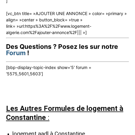
]
[vc_btn title= »AJOUTER UNE ANNONCE » color= »primary »
align= »center » button_block= »true »
link= »url:https%3A%2F%2Fwww.logement-
algerie.com%2Fajouter-annonce%2F||| »]
Des Questions ? Posez les sur notre
Forum
!
[bbp-display-topic-index show=’5′ forum =
‘5575,5601,5603’]
Les Autres Formules de logement à
Constantine
:
logement aadl à Constantine