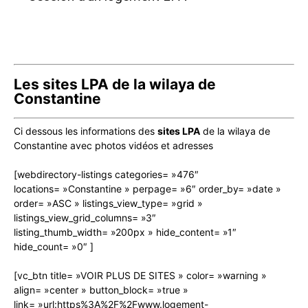
Les sites LPA de la wilaya de
Constantine
Ci dessous les informations des
sites LPA
de la wilaya de
Constantine avec photos vidéos et adresses
[webdirectory-listings categories= »476″
locations= »Constantine » perpage= »6″ order_by= »date »
order= »ASC » listings_view_type= »grid »
listings_view_grid_columns= »3″
listing_thumb_width= »200px » hide_content= »1″
hide_count= »0″ ]
[vc_btn title= »VOIR PLUS DE SITES » color= »warning »
align= »center » button_block= »true »
link= »url:https%3A%2F%2Fwww.logement-