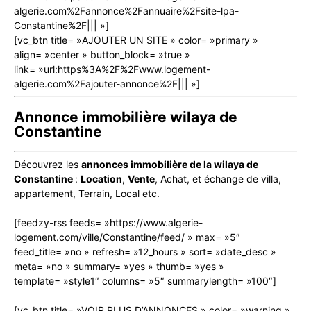
algerie.com%2Fannonce%2Fannuaire%2Fsite-lpa-
Constantine%2F||| »]
[vc_btn title= »AJOUTER UN SITE » color= »primary »
align= »center » button_block= »true »
link= »url:https%3A%2F%2Fwww.logement-
algerie.com%2Fajouter-annonce%2F||| »]
Annonce immobilière wilaya de
Constantine
Découvrez les
annonces immobilière de la wilaya de
Constantine
:
Location
,
Vente
, Achat, et échange de villa,
appartement, Terrain, Local etc.
[feedzy-rss feeds= »https://www.algerie-
logement.com/ville/Constantine/feed/ » max= »5″
feed_title= »no » refresh= »12_hours » sort= »date_desc »
meta= »no » summary= »yes » thumb= »yes »
template= »style1″ columns= »5″ summarylength= »100″]
[vc_btn title= »VOIR PLUS D’ANNONCES » color= »warning »