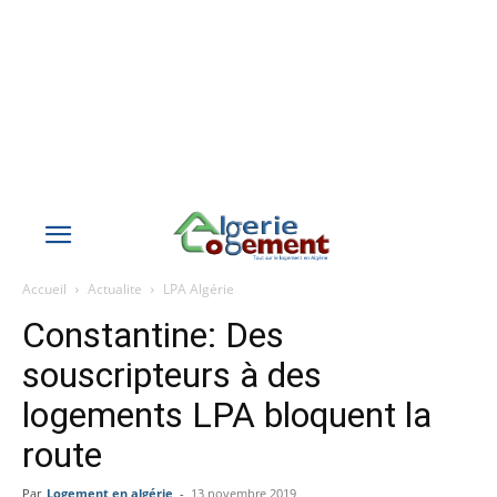
Accueil
Actualite
LPA Algérie
Constantine: Des
souscripteurs à des
logements LPA bloquent la
route
Par
Logement en algérie
-
13 novembre 2019