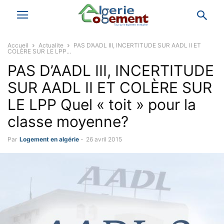
Accueil
Actualite
PAS D’AADL III, INCERTITUDE SUR AADL II ET
COLÈRE SUR LE LPP...
PAS D’AADL III, INCERTITUDE
SUR AADL II ET COLÈRE SUR
LE LPP Quel « toit » pour la
classe moyenne?
Par
Logement en algérie
-
26 avril 2015