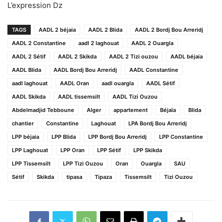
L’expression Dz
TAGS
AADL 2 béjaia
AADL 2 Blida
AADL 2 Bordj Bou Arreridj
AADL 2 Constantine
aadl 2 laghouat
AADL 2 Ouargla
AADL 2 Sétif
AADL 2 Skikda
AADL 2 Tizi ouzou
AADL béjaia
AADL Blida
AADL Bordj Bou Arreridj
AADL Constantine
aadl laghouat
AADL Oran
aadl ouargla
AADL Sétif
AADL Skikda
AADL tissemsilt
AADL Tizi Ouzou
Abdelmadjid Tebboune
Alger
appartement
Béjaïa
Blida
chantier
Constantine
Laghouat
LPA Bordj Bou Arreridj
LPP béjaia
LPP Blida
LPP Bordj Bou Arreridj
LPP Constantine
LPP Laghouat
LPP Oran
LPP Sétif
LPP Skikda
LPP Tissemsilt
LPP Tizi Ouzou
Oran
Ouargla
SAU
Sétif
Skikda
tipasa
Tipaza
Tissemsilt
Tizi Ouzou