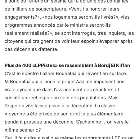
a donc eu l’effet d’un séisme qui a ébranlé des centaines
de milliers de souscripteurs. «Vont-ils honorer leurs
engagements?», «nos logements seront-ils livrés?», «les
programmes annoncés par le ministre seront-ils
réellement réalisés?», se sont interrogés, très inquiets, les
citoyens qui craignent de voir leur espoir s’évaporer après
des décennies d’attente.
Plus de 400 «LPPistes» se rassemblent à Bordj El Kiffan
C’est le spectre Lazhar Bounafaâ qui revient en surface.
M.Bounafaâ qui a lancé le projet Aadl en impulsant une
vraie dynamique dans l’avancement des chantiers et
suscité un réel espoir au sein des populations. Mais
l’espoir a vite laissé place à la déception. La classe
moyenne a été privée de son droit le plus élémentaire
pendant presque une décennie. S’achemine-t-on vers le
même scénario?
Car, il faut dire aussi que même les programmes LPP qu’on