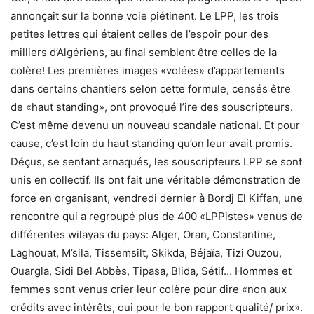
annonçait sur la bonne voie piétinent. Le LPP, les trois
petites lettres qui étaient celles de l’espoir pour des
milliers d’Algériens, au final semblent être celles de la
colère! Les premières images «volées» d’appartements
dans certains chantiers selon cette formule, censés être
de «haut standing», ont provoqué l’ire des souscripteurs.
C’est même devenu un nouveau scandale national. Et pour
cause, c’est loin du haut standing qu’on leur avait promis.
Déçus, se sentant arnaqués, les souscripteurs LPP se sont
unis en collectif. Ils ont fait une véritable démonstration de
force en organisant, vendredi dernier à Bordj El Kiffan, une
rencontre qui a regroupé plus de 400 «LPPistes» venus de
différentes wilayas du pays: Alger, Oran, Constantine,
Laghouat, M’sila, Tissemsilt, Skikda, Béjaïa, Tizi Ouzou,
Ouargla, Sidi Bel Abbès, Tipasa, Blida, Sétif… Hommes et
femmes sont venus crier leur colère pour dire «non aux
crédits avec intérêts, oui pour le bon rapport qualité/ prix».