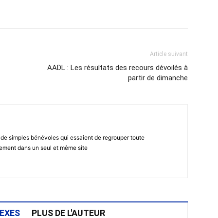
atsApp
Email
Imprimer
Telegram
Article suivant
AADL : Les résultats des recours dévoilés à
partir de dimanche
 de simples bénévoles qui essaient de regrouper toute
gement dans un seul et même site
EXES
PLUS DE L'AUTEUR