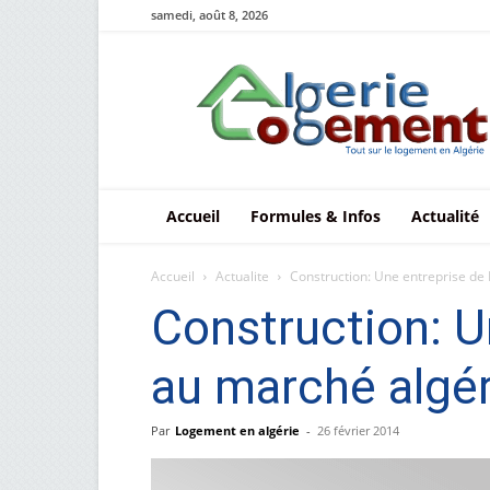
samedi, août 8, 2026
Le
logement
en
Algérie
Accueil
Formules & Infos
Actualité
Accueil
Actualite
Construction: Une entreprise de 
Construction: U
au marché algér
Par
Logement en algérie
-
26 février 2014