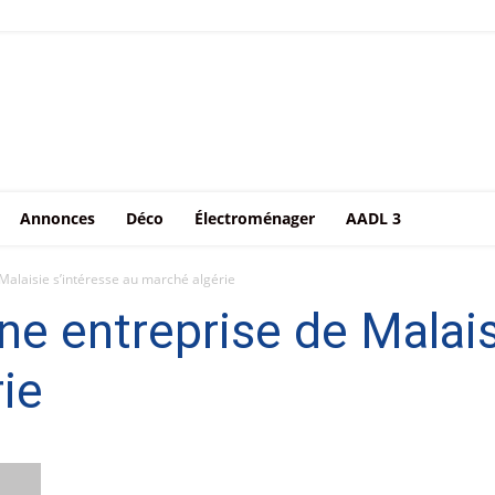
Annonces
Déco
Électroménager
AADL 3
Malaisie s’intéresse au marché algérie
ne entreprise de Malais
ie