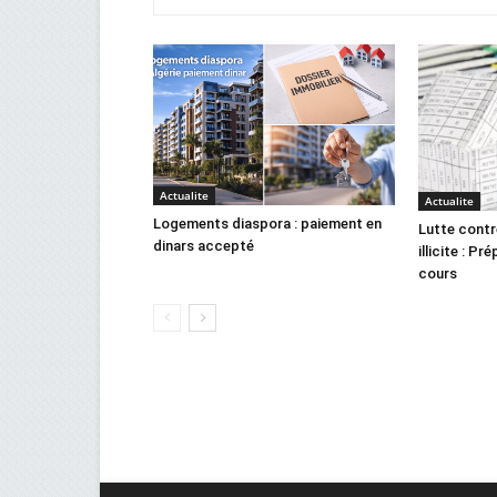
Actualite
Actualite
Logements diaspora : paiement en
Lutte contr
dinars accepté
illicite : Pr
cours