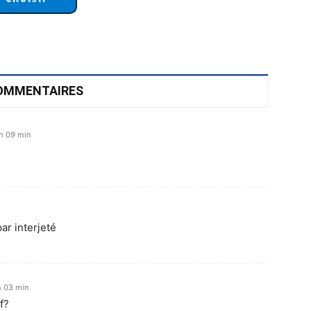
OMMENTAIRES
h 09 min
par interjeté
h 03 min
f?