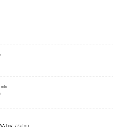
n
4 min
e
WA baarakatou