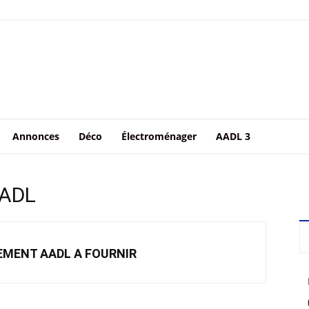
Annonces
Déco
Électroménager
AADL 3
AADL
EMENT AADL A FOURNIR