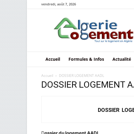
vendredi, août 7, 2026
Le
logement
en
Algérie
Accueil
Formules & Infos
Actualité
Accueil
DOSSIER LOGEMENT AADL
DOSSIER LOGEMENT 
DOSSIER LOG
D
ossier du logement AADL