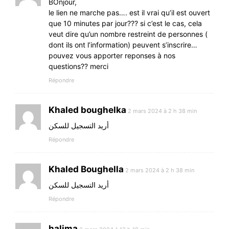
BOnjour,
le lien ne marche pas…. est il vrai qu’il est ouvert
que 10 minutes par jour??? si c’est le cas, cela
veut dire qu’un nombre restreint de personnes (
dont ils ont l’information) peuvent s’inscrire…
pouvez vous apporter reponses à nos
questions?? merci
Répondre
Khaled boughelka
2 mars 2024 à 2 h 38 min
أريد التسجيل للسكن
Répondre
Khaled Boughella
2 mars 2024 à 2 h 38 min
أريد التسجيل للسكن
Répondre
halima