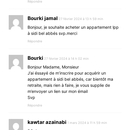
Répondre
Bourki jamal
27 février 2024 à 13 h 59 min
Bonjour, je souhaite acheter un appartement lpp
à sidi bel abbés svp.merci
Répondre
Bourki
27 février 2024 à 14 h 02 min
Bonjour Madame, Monsieur
J’ai éssayé de m’inscrire pour acquérir un
appartement à sidi bel abbés, car bientôt ma
retraite, mais rien à faire, je vous supplie de
m’envoyer un lien sur mon émail
Svp
Répondre
kawtar azainabi
1 mars 2024 à 11 h 59 min