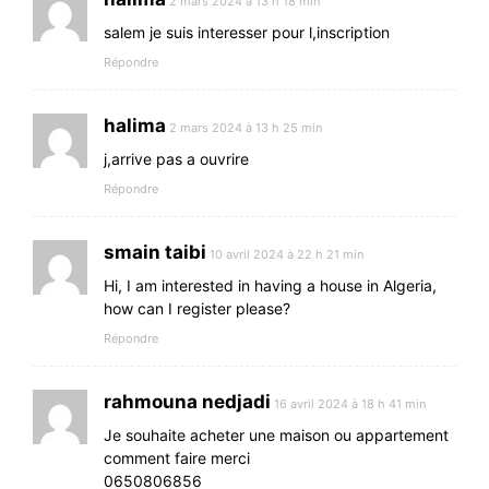
2 mars 2024 à 13 h 18 min
salem je suis interesser pour l,inscription
Répondre
halima
2 mars 2024 à 13 h 25 min
j,arrive pas a ouvrire
Répondre
smain taibi
10 avril 2024 à 22 h 21 min
Hi, I am interested in having a house in Algeria,
how can I register please?
Répondre
rahmouna nedjadi
16 avril 2024 à 18 h 41 min
Je souhaite acheter une maison ou appartement
comment faire merci
0650806856