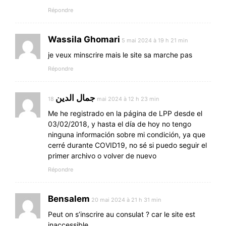
Répondre
Wassila Ghomari
5 mai 2024 à 19 h 21 min
je veux minscrire mais le site sa marche pas
Répondre
جمال الدين
18 mai 2024 à 12 h 23 min
Me he registrado en la página de LPP desde el
03/02/2018, y hasta el día de hoy no tengo
ninguna información sobre mi condición, ya que
cerré durante COVID19, no sé si puedo seguir el
primer archivo o volver de nuevo
Répondre
Bensalem
20 mai 2024 à 21 h 31 min
Peut on s’inscrire au consulat ? car le site est
inaccessible