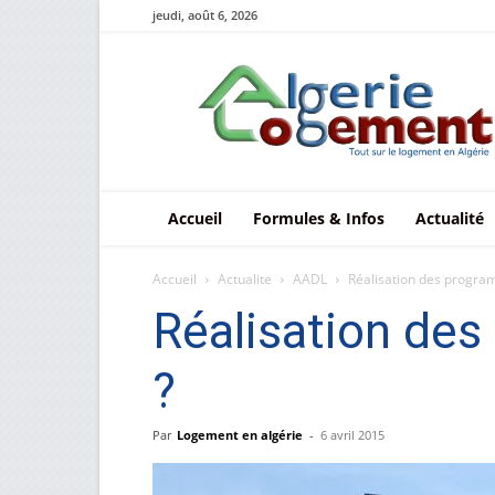
jeudi, août 6, 2026
Le
logement
en
Algérie
Accueil
Formules & Infos
Actualité
Accueil
Actualite
AADL
Réalisation des programm
Réalisation des
?
Par
Logement en algérie
-
6 avril 2015