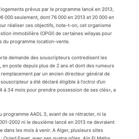
0 logements prévus par le programme lancé en 2013,
e 96 000 seulement, dont 76 000 en 2013 et 20 000 en
r réaliser ces objectifs, note-t-on, cet organisme
estion immobilière (OPGI) de certaines wilayas pour
s du programme location-vente.
forte demande des souscripteurs contredisent les
r, en poste depuis plus de 2 ans et dont des rumeurs
e remplacement par un ancien directeur général de
ouscripteur a été déclaré éligible à l’octroi d’un
 24 à 34 mois pour prendre possession de ses clés», a
du programme AADL 3, avant de se rétracter, ni la
001-2002 ni le deuxième lancé en 2013 ne devraient
 dans les mois à venir. A Alger, plusieurs sites
: Ouled Fayet, avec ses quatre pôles, Aïn El Malha