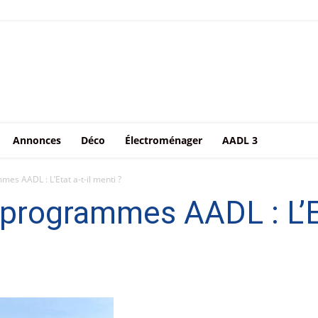
Annonces
Déco
Électroménager
AADL 3
es AADL : L’Etat a-t-il menti ?
 programmes AADL : L’Et