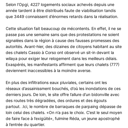
Selon l’Opgi, 4227 logements sociaux achevés depuis une
année tardent à être distribués faute de viabilisation tandis
que 3449 connaissent d’énormes retards dans la réalisation.
Cette situation fait beaucoup de mécontents. En effet, il ne se
passe pas une semaine sans que des protestations ne soient
signalées dans la région à cause des fausses promesses des
autorités. Avant-hier, des dizaines de citoyens habitant au site
des chalets Cassio à Corso ont observé un sit-in devant la
wilaya pour exiger leur relogement dans les meilleurs délais.
Exaspérés, les manifestants affirment que leurs chalets (777)
deviennent inaccessibles à la moindre averse.
En plus des infiltrations eaux pluviales, certains ont les
réseaux d’assainissment bouchés, d’où les inondations de ces
derniers jours. De loin, le site offre l’allure d’un bidonville avec
des routes très dégradées, des ordures et des égouts
partout. .Ici, le nombre de barraques de parpaing dépasse de
loin celui des chalets. «On n’a pas le choix. C’est le seul moyen
de faire face à l’exigüité», fulmine Réda, un jeune apostrophé
à l’entrée du quartier.