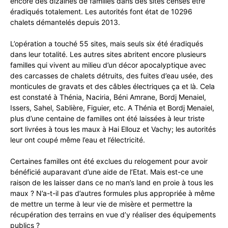
encore des dizaines de familles dans des sites censés être
éradiqués totalement. Les autorités font état de 10296
chalets démantelés depuis 2013.
L’opération a touché 55 sites, mais seuls six été éradiqués
dans leur totalité. Les autres sites abritent encore plusieurs
familles qui vivent au milieu d’un décor apocalyptique avec
des carcasses de chalets détruits, des fuites d’eau usée, des
monticules de gravats et des câbles électriques ça et là. Cela
est constaté à Thénia, Naciria, Béni Amrane, Bordj Menaiel,
Issers, Sahel, Sablière, Figuier, etc. A Thénia et Bordj Menaiel,
plus d’une centaine de familles ont été laissées à leur triste
sort livrées à tous les maux à Hai Ellouz et Vachy; les autorités
leur ont coupé même l’eau et l’électricité.
Certaines familles ont été exclues du relogement pour avoir
bénéficié auparavant d’une aide de l’Etat. Mais est-ce une
raison de les laisser dans ce no man’s land en proie à tous les
maux ? N’a-t-il pas d’autres formules plus appropriée à même
de mettre un terme à leur vie de misère et permettre la
récupération des terrains en vue d’y réaliser des équipements
publics ?