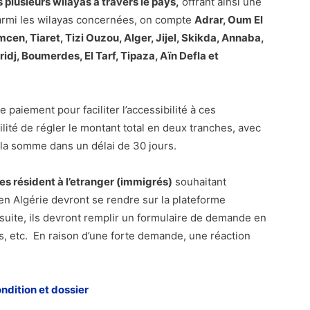
plusieurs wilayas à travers le pays,
offrant ainsi une
Parmi les wilayas concernées, on compte
Adrar, Oum El
mcen, Tiaret, Tizi Ouzou, Alger, Jijel, Skikda, Annaba,
idj, Boumerdes, El Tarf, Tipaza, Aïn Defla et
 paiement pour faciliter l’accessibilité à ces
lité de régler le montant total en deux tranches, avec
de la somme dans un délai de 30 jours.
 résident à l’etranger (immigrés)
souhaitant
n Algérie devront se rendre sur la plateforme
suite, ils devront remplir un formulaire de demande en
, etc. En raison d’une forte demande, une réaction
ondition et dossier