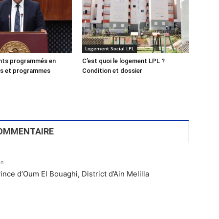
Logement Social LPL
nts programmés en
C’est quoi le logement LPL ?
as et programmes
Condition et dossier
OMMENTAIRE
in
vince d’Oum El Bouaghi, District d’Ain Melilla