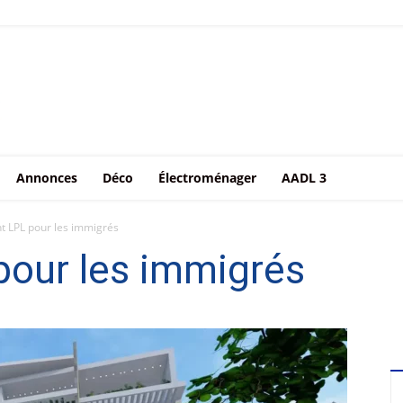
Annonces
Déco
Électroménager
AADL 3
 LPL pour les immigrés
our les immigrés