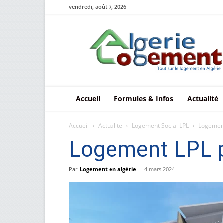
vendredi, août 7, 2026
Le
logement
en
Algérie
Accueil
Formules & Infos
Actualité
Accueil
Actualite
Logement Social LPL
Logement
Logement LPL p
Par
Logement en algérie
-
4 mars 2024