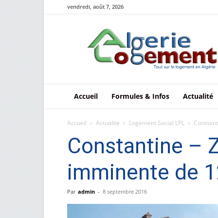
vendredi, août 7, 2026
Le
logement
en
Algérie
Accueil
Formules & Infos
Actualité
Accueil
Actualite
Logement Social LPL
Constant
Constantine – Z
imminente de 1
Par
admin
-
8 septembre 2016