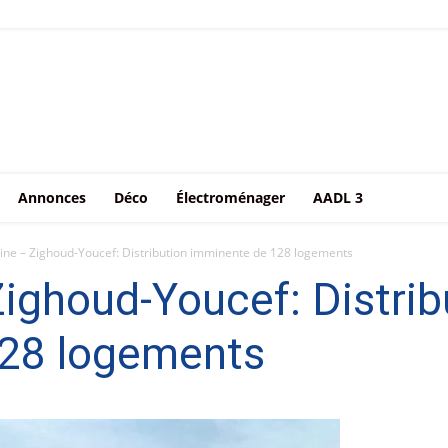
Annonces
Déco
Électroménager
AADL 3
ine – Zighoud-Youcef: Distribution imminente de 128 logements
ighoud-Youcef: Distrib
28 logements