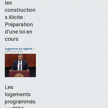
les
construction
s illicite :
Préparation
d’une loi en
cours
Logement en algérie
-
29 février 2024
Les
logements
programmés