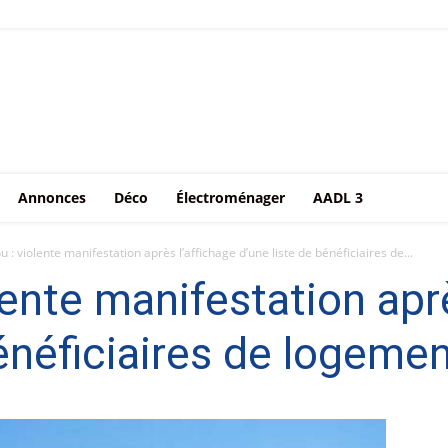
Annonces
Déco
Électroménager
AADL 3
u : violente manifestation après l’affichage d’une liste de bénéficiaires de...
lente manifestation apr
bénéficiaires de logeme