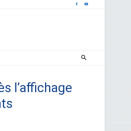
ès l’affichage
nts