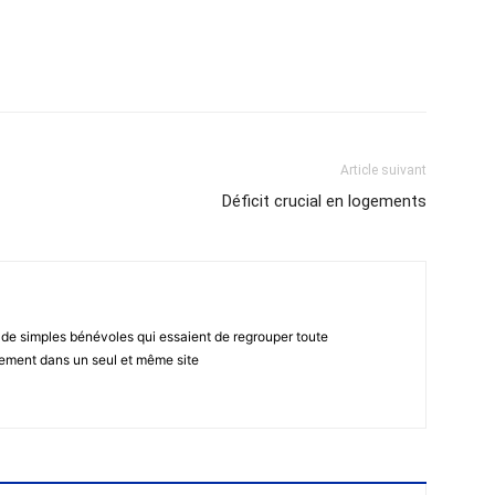
atsApp
Email
Imprimer
Telegram
Article suivant
Déficit crucial en logements
 de simples bénévoles qui essaient de regrouper toute
gement dans un seul et même site