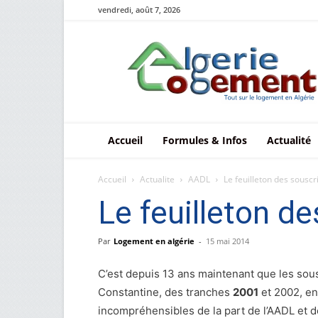
vendredi, août 7, 2026
Le
logement
en
Algérie
Accueil
Formules & Infos
Actualité
Accueil
Actualite
AADL
Le feuilleton des souscr
Le feuilleton d
Par
Logement en algérie
-
15 mai 2014
C’est depuis 13 ans maintenant que les sou
Constantine, des tranches
2001
et 2002, end
incompréhensibles de la part de l’AADL et d