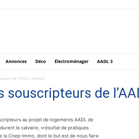
Annonces
Déco
Électroménager
AADL 3
ipteurs de l’AADL continue
es souscripteurs de l’A
scripteurs au projet de logements AADL de
urent le calvaire, «résultat de pratiques
e la Cnep-Immo, dont le but est de nous faire