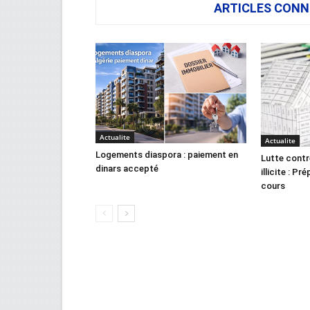
ARTICLES CONN
Actualite
Actualite
Logements diaspora : paiement en
Lutte contr
dinars accepté
illicite : Pr
cours