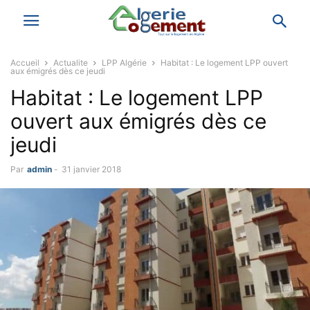
Accueil
Actualite
LPP Algérie
Habitat : Le logement LPP ouvert
aux émigrés dès ce jeudi
Habitat : Le logement LPP
ouvert aux émigrés dès ce
jeudi
Par
admin
-
31 janvier 2018