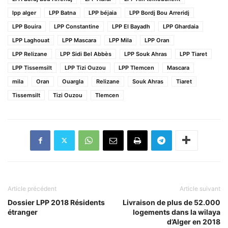
lpp alger
LPP Batna
LPP béjaia
LPP Bordj Bou Arreridj
LPP Bouira
LPP Constantine
LPP El Bayadh
LPP Ghardaia
LPP Laghouat
LPP Mascara
LPP Mila
LPP Oran
LPP Relizane
LPP Sidi Bel Abbès
LPP Souk Ahras
LPP Tiaret
LPP Tissemsilt
LPP Tizi Ouzou
LPP Tlemcen
Mascara
mila
Oran
Ouargla
Relizane
Souk Ahras
Tiaret
Tissemsilt
Tizi Ouzou
Tlemcen
Article précédent
Article suivant
Dossier LPP 2018 Résidents
Livraison de plus de 52.000
étranger
logements dans la wilaya
d’Alger en 2018