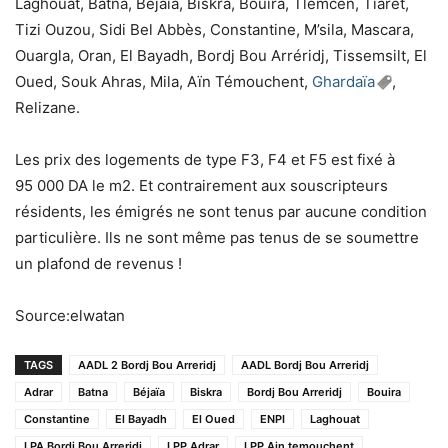
Laghouat, Batna, Béjaïa, Biskra, Bouira, Tlemcen, Tiaret,
Tizi Ouzou, Sidi Bel Abbès, Constantine, M’sila, Mascara,
Ouargla, Oran, El Bayadh, Bordj Bou Arréridj, Tissemsilt, El
Oued, Souk Ahras, Mila, Aïn Témouchent,
Ghardaïa
,
Relizane.
Les prix des logements de type F3, F4 et F5 est fixé à
95 000 DA le m2. Et contrairement aux souscripteurs
résidents, les émigrés ne sont tenus par aucune condition
particulière. Ils ne sont même pas tenus de se soumettre
un plafond de revenus !
Source:elwatan
TAGS
AADL 2 Bordj Bou Arreridj
AADL Bordj Bou Arreridj
Adrar
Batna
Béjaïa
Biskra
Bordj Bou Arreridj
Bouira
Constantine
El Bayadh
El Oued
ENPI
Laghouat
LPA Bordj Bou Arreridj
LPP Adrar
LPP Ain temouchent