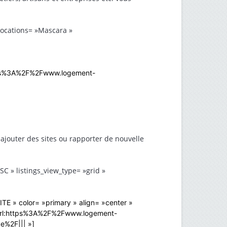
 locations= »Mascara »
https%3A%2F%2Fwww.logement-
 ajouter des sites ou rapporter de nouvelle
C » listings_view_type= »grid »
TE » color= »primary » align= »center »
 »url:https%3A%2F%2Fwww.logement-
e%2F||| »]