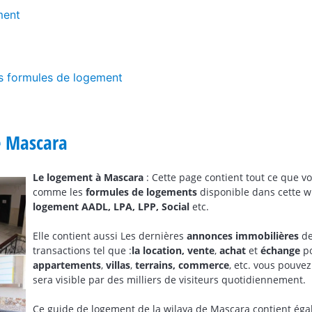
ment
es formules de logement
e Mascara
Le logement à Mascara
: Cette page contient tout ce que v
comme les
formules de logements
disponible dans cette wil
logement AADL, LPA, LPP, Social
etc.
Elle contient aussi Les dernières
annonces immobilières
de
transactions tel que :
la location,
vente
,
achat
et
échange
po
appartements
,
villas
,
terrains,
commerce
, etc. vous pouve
sera visible par des milliers de visiteurs quotidiennement.
Ce guide de logement de la wilaya de Mascara contient ég