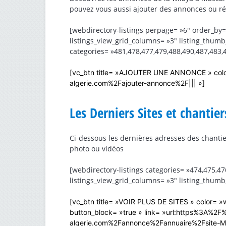
pouvez vous aussi ajouter des annonces ou r
[webdirectory-listings perpage= »6″ order_by=
listings_view_grid_columns= »3″ listing_thum
categories= »481,478,477,479,488,490,487,483,4
[vc_btn title= »AJOUTER UNE ANNONCE » color
algerie.com%2Fajouter-annonce%2F||| »]
Les Derniers Sites et chantie
Ci-dessous les dernières adresses des chantier
photo ou vidéos
[webdirectory-listings categories= »474,475,4
listings_view_grid_columns= »3″ listing_thumb
[vc_btn title= »VOIR PLUS DE SITES » color= »w
button_block= »true » link= »url:https%3A%2
algerie.com%2Fannonce%2Fannuaire%2Fsite-Ma