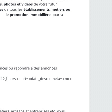
s, photos et vidéos
de votre futur
es
de tous les
établissements
,
métiers ou
ise de
promotion immobilière
pourra
nonces ou répondre à des annonces
 »12_hours » sort= »date_desc » meta= »no »
iers, artisans et entreprises etc. vous