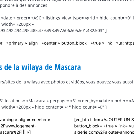
épondre à des annonces
 »date » order= »ASC » listings_view_type= »grid » hide_count= »0″
b_width= »200px »
93,492,494,495,485,479,498,497,506,505,501,482,503″ ]
= »primary » align= »center » button_block= »true » link= »url:
rs de la wilaya de Mascara
s/sites de la wilaya avec photos et vidéos, vous pouvez vous aussi
76″ locations= »Mascara » perpage= »6″ order_by= »date » order= »AS
_width= »200px » hide_content= »1″ hide_count= »0″ ]
arning » align= »center »
[vc_btn title= »AJOUTER UN SI
F%2Fwww.logement-
button_block= »true » link=
scara%2F||| »]
algerie.com%2Fajouter-annonc