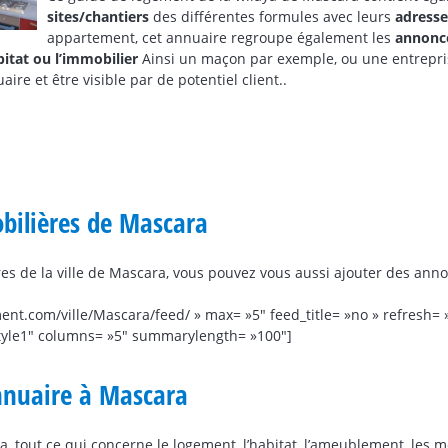
sites/chantiers
des différentes formules avec leurs
adresse
appartement, cet annuaire regroupe également les
annonc
itat ou l’immobilier
Ainsi un maçon par exemple, ou une entrepr
re et être visible par de potentiel client..
bilières de Mascara
es de la ville de Mascara, vous pouvez vous aussi ajouter des an
ent.com/ville/Mascara/feed/ » max= »5″ feed_title= »no » refresh=
tyle1″ columns= »5″ summarylength= »100″]
nnuaire à Mascara
 tout ce qui concerne le logement, l’habitat, l’ameublement, les mét