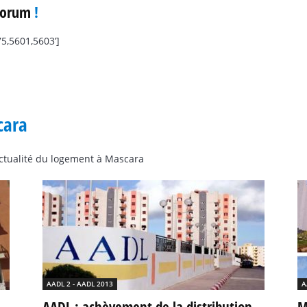
Forum
!
5,5601,5603’]
cara
’actualité du logement à Mascara
AADL 2 - AADL 2013
A
AADL : achèvement de la distribution
M