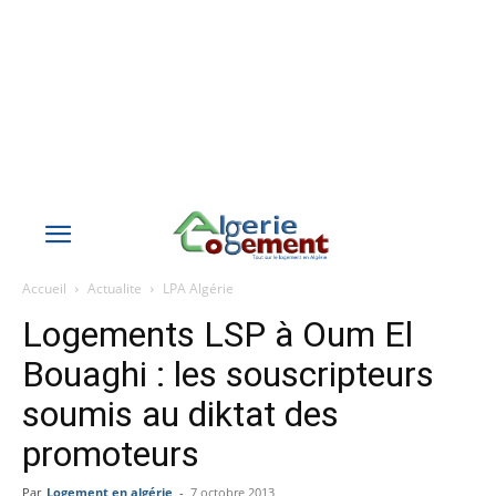
Accueil
Actualite
LPA Algérie
Logements LSP à Oum El
Bouaghi : les souscripteurs
soumis au diktat des
promoteurs
Par
Logement en algérie
-
7 octobre 2013