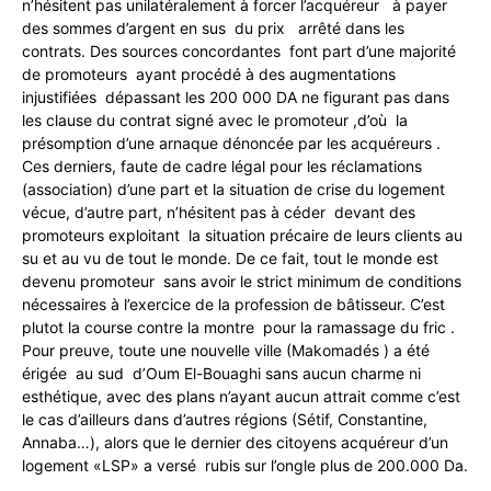
n’hésitent pas unilatéralement à forcer l’acquéreur à payer
des sommes d’argent en sus du prix arrêté dans les
contrats. Des sources concordantes font part d’une majorité
de promoteurs ayant procédé à des augmentations
injustifiées dépassant les 200 000 DA ne figurant pas dans
les clause du contrat signé avec le promoteur ,d’où la
présomption d’une arnaque dénoncée par les acquéreurs .
Ces derniers, faute de cadre légal pour les réclamations
(association) d’une part et la situation de crise du logement
vécue, d’autre part, n’hésitent pas à céder devant des
promoteurs exploitant la situation précaire de leurs clients au
su et au vu de tout le monde. De ce fait, tout le monde est
devenu promoteur sans avoir le strict minimum de conditions
nécessaires à l’exercice de la profession de bâtisseur. C’est
plutot la course contre la montre pour la ramassage du fric .
Pour preuve, toute une nouvelle ville (Makomadés ) a été
érigée au sud d’Oum El-Bouaghi sans aucun charme ni
esthétique, avec des plans n’ayant aucun attrait comme c’est
le cas d’ailleurs dans d’autres régions (Sétif, Constantine,
Annaba…), alors que le dernier des citoyens acquéreur d’un
logement «LSP» a versé rubis sur l’ongle plus de 200.000 Da.