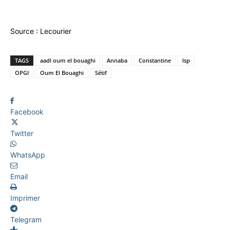
Source : Lecourier
TAGS
aadl oum el bouaghi
Annaba
Constantine
lsp
OPGI
Oum El Bouaghi
Sétif
Facebook
Twitter
WhatsApp
Email
Imprimer
Telegram