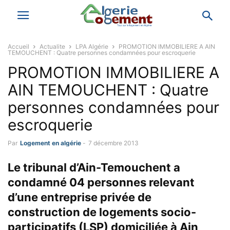
Accueil
Actualite
LPA Algérie
PROMOTION IMMOBILIERE A AIN
TEMOUCHENT : Quatre personnes condamnées pour escroquerie
PROMOTION IMMOBILIERE A
AIN TEMOUCHENT : Quatre
personnes condamnées pour
escroquerie
Par
Logement en algérie
-
7 décembre 2013
Le tribunal d’Ain-Temouchent a
condamné 04 personnes relevant
d’une entreprise privée de
construction de logements socio-
participatifs (LSP) domiciliée à Ain