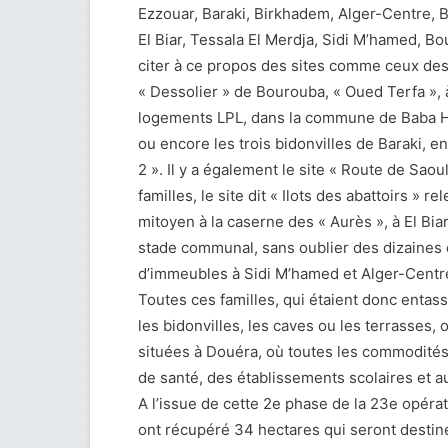
Ezzouar, Baraki, Birkhadem, Alger-Centre, B
El Biar, Tessala El Merdja, Sidi M’hamed, B
citer à ce propos des sites comme ceux des 
« Dessolier » de Bourouba, « Oued Terfa », à
logements LPL, dans la commune de Baba Ha
ou encore les trois bidonvilles de Baraki, e
2 ». Il y a également le site « Route de Sa
familles, le site dit « Ilots des abattoirs » 
mitoyen à la caserne des « Aurès », à El Biar
stade communal, sans oublier des dizaines d
d’immeubles à Sidi M’hamed et Alger-Centr
Toutes ces familles, qui étaient donc entas
les bidonvilles, les caves ou les terrasses, 
situées à Douéra, où toutes les commodités d
de santé, des établissements scolaires et au
A l’issue de cette 2e phase de la 23e opérat
ont récupéré 34 hectares qui seront destinés 