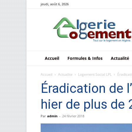
jeudi, août 6, 2026
Le
logement
en
Algérie
Accueil
Formules & Infos
Actualité
Accueil
Actualite
Logement Social LPL
Éradicati
Éradication de l
hier de plus de 
Par
admin
-
24 février 2018