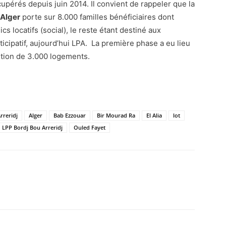
upérés depuis juin 2014. Il convient de rappeler que la
Alger
porte sur 8.000 familles bénéficiaires dont
s locatifs (social), le reste étant destiné aux
ticipatif, aujourd’hui LPA. La première phase a eu lieu
ibution de 3.000 logements.
rreridj
Alger
Bab Ezzouar
Bir Mourad Ra
El Alia
lot
LPP Bordj Bou Arreridj
Ouled Fayet
atsApp
Email
Imprimer
Telegram