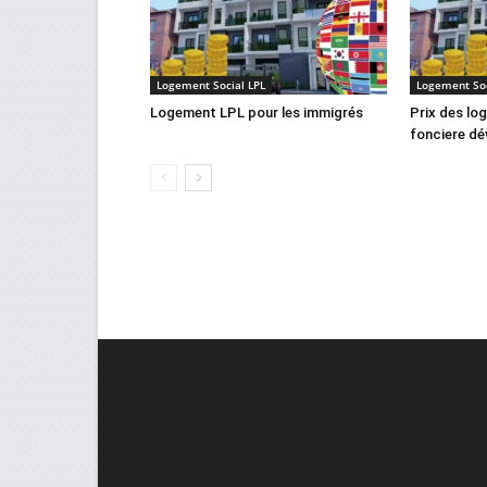
Logement Social LPL
Logement Soc
Logement LPL pour les immigrés
Prix des lo
fonciere dév