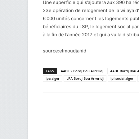
Une superficie qui s’ajoutera aux 390 ha réc
23e opération de relogement de la wilaya d’
6.000 unités concernent les logements public
bénéficiaires du LSP, le logement social par
à la fin de l’année 2017 et qui a vu la distr
source:elmoudjahid
TAGS
AADL 2 Bordj Bou Arreridj
AADL Bordj Bou A
lpa alger
LPA Bordj Bou Arreridj
lpl social alger
Facebook
Twitter
Wh