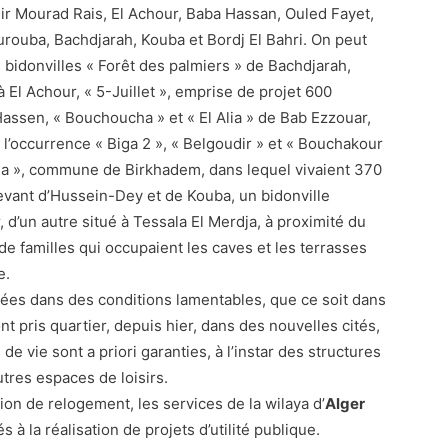
ir Mourad Rais, El Achour, Baba Hassan, Ouled Fayet,
ourouba, Bachdjarah, Kouba et Bordj El Bahri. On peut
bidonvilles « Forêt des palmiers » de Bachdjarah,
 El Achour, « 5-Juillet », emprise de projet 600
ssen, « Bouchoucha » et « El Alia » de Bab Ezzouar,
n l’occurrence « Biga 2 », « Belgoudir » et « Bouchakour
oula », commune de Birkhadem, dans lequel vivaient 370
relevant d’Hussein-Dey et de Kouba, un bidonville
, d’un autre situé à Tessala El Merdja, à proximité du
e familles qui occupaient les caves et les terrasses
e.
sées dans des conditions lamentables, que ce soit dans
ont pris quartier, depuis hier, dans des nouvelles cités,
e vie sont a priori garanties, à l’instar des structures
tres espaces de loisirs.
ion de relogement, les services de la wilaya d’
Alger
à la réalisation de projets d’utilité publique.