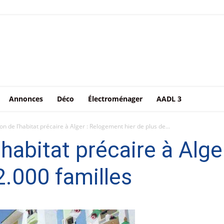
Annonces
Déco
Électroménager
AADL 3
on de l’habitat précaire à Alger : Relogement hier de plus de...
’habitat précaire à Alg
2.000 familles