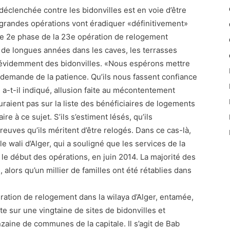
déclenchée contre les bidonvilles est en voie d’être
 grandes opérations vont éradiquer «définitivement»
ette 2e phase de la 23e opération de relogement
 de longues années dans les caves, les terrasses
n évidemment des bidonvilles. «Nous espérons mettre
e demande de la patience. Qu’ils nous fassent confiance
», a-t-il indiqué, allusion faite au mécontentement
raient pas sur la liste des bénéficiaires de logements
ire à ce sujet. S’ils s’estiment lésés, qu’ils
euves qu’ils méritent d’être relogés. Dans ce cas-là,
 le wali d’Alger, qui a souligné que les services de la
 le début des opérations, en juin 2014. La majorité des
, alors qu’un millier de familles ont été rétablies dans
ration de relogement dans la wilaya d’Alger, entamée,
e sur une vingtaine de sites de bidonvilles et
zaine de communes de la capitale. Il s’agit de Bab