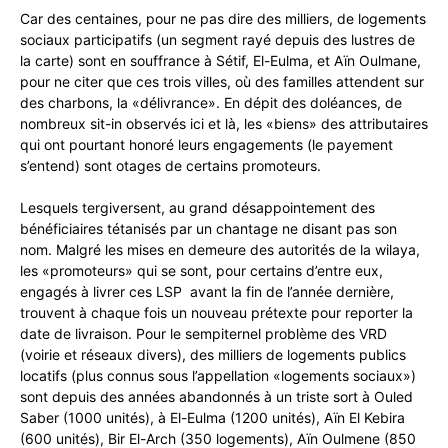
Car des centaines, pour ne pas dire des milliers, de logements
sociaux participatifs (un segment rayé depuis des lustres de
la carte) sont en souffrance à Sétif, El-Eulma, et Aïn Oulmane,
pour ne citer que ces trois villes, où des familles attendent sur
des charbons, la «délivrance». En dépit des doléances, de
nombreux sit-in observés ici et là, les «biens» des attributaires
qui ont pourtant honoré leurs engagements (le payement
s’entend) sont otages de certains promoteurs.
Lesquels tergiversent, au grand désappointement des
bénéficiaires tétanisés par un chantage ne disant pas son
nom. Malgré les mises en demeure des autorités de la wilaya,
les «promoteurs» qui se sont, pour certains d’entre eux,
engagés à livrer ces LSP avant la fin de l’année dernière,
trouvent à chaque fois un nouveau prétexte pour reporter la
date de livraison. Pour le sempiternel problème des VRD
(voirie et réseaux divers), des milliers de logements publics
locatifs (plus connus sous l’appellation «logements sociaux»)
sont depuis des années abandonnés à un triste sort à Ouled
Saber (1000 unités), à El-Eulma (1200 unités), Aïn El Kebira
(600 unités), Bir El-Arch (350 logements), Aïn Oulmene (850