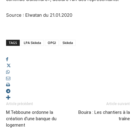
Source : Elwatan du 21.01.2020
TAGS
LPA Skikda
OPGI
Skikda
Article précédent
Article suivant
M.Tebboune ordonne la
Bouira : Les chantiers à la
création d’une banque du
traîne
logement