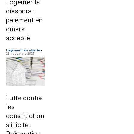
Logements
diaspora :
paiement en
dinars
accepté
Logement en algérie
-
23 novembre 2025
Lutte contre
les
construction
s illicite :
Préparation