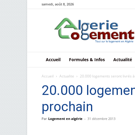
samedi, août 8, 2026
Le
logement
en
Algérie
Accueil
Formules & Infos
Actualité
Accueil
Actualite
20.000 logements seront livrés à
20.000 logement
prochain
Par
Logement en algérie
-
31 décembre 2013