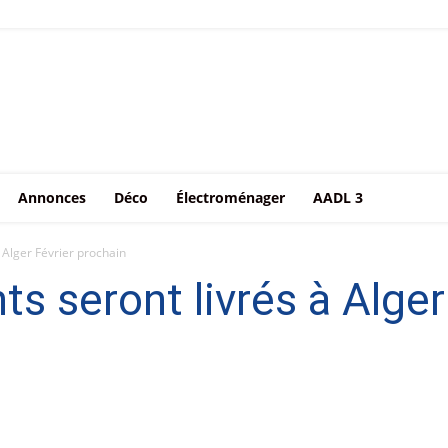
Annonces
Déco
Électroménager
AADL 3
 Alger Février prochain
s seront livrés à Alger