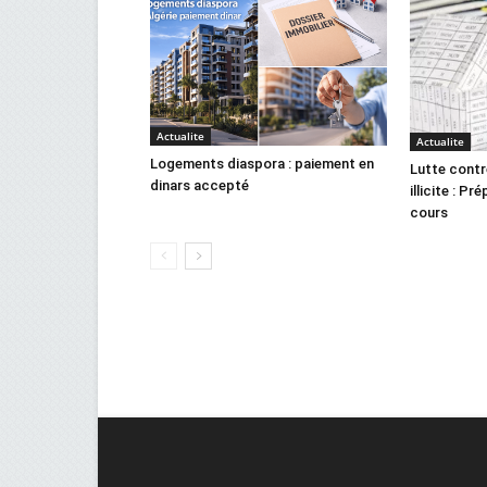
Actualite
Actualite
Logements diaspora : paiement en
Lutte contr
dinars accepté
illicite : Pr
cours