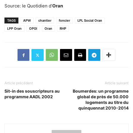
Source: le Quotidien d’
Oran
TAGS
APW
chantier
foncier
LPL Social Oran
LPP Oran
OPGI
Oran
RHP
Article précédent
Article suivant
Sit-in des souscripteurs au
Boumerdes: un programme
programme AADL 2002
global de près de 50.000
logements au titre du
quinquennat 2010-2014